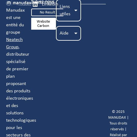
Suivez-nous
Linkedin
Liens
Manudax
No Result
utiles
est une
Website
entité du
Carbon
groupe
Aide
Neatech
Group
,
distributeur
spécialisé
de premier
plan
proposant
des produits
électroniques
et des
© 2025
solutions
MANUDAX |
technologiques
Tous droits
pour les
réservés |
secteurs des
Réalisé par