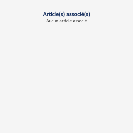
Article(s) associé(s)
Aucun article associé
Délais courts
Un suivi client
ponible et engagement sur les
Support client toujours dis
délais